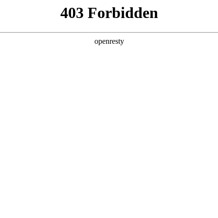
企业业务
个人业务
了解我们
投资者
件
>
电子纸显示
盖了1寸到32寸的型号，具有高对比度、宽视角、超低功
EN
Global
时更新显示内容，节省运营成本。产品已应用于零售、商务办